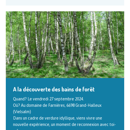
A la découverte des bains de forêt
Formation en gemmothérapie scientifique
Quand? Le vendredi 27 septembre 2024.
La thérapie par les bourgeons Cette formation en trois
Où? Au domaine de Farnières, 6698 Grand-Halleux
niveaux est animée par Philippe ANDRIANNE, auteur de
(Vielsalm)
l’ouvrage « Traité de gemmothérapie. Thérapeutique par
Dans un cadre de verdure idyllique, viens vivre une
les
[…]
nouvelle expérience, un moment de reconnexion avec toi-