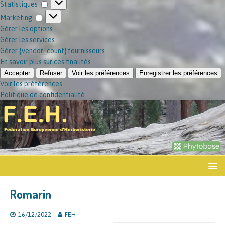
Statistiques
Marketing
Gérer les options
Gérer les services
Gérer {vendor_count} fournisseurs
En savoir plus sur ces finalités
Accepter
Refuser
Voir les préférences
Enregistrer les préférences
Voir les préférences
Politique de confidentialité
Romarin
16/12/2022
FEH