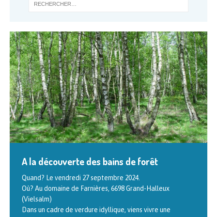
A la découverte des bains de forêt
Formation en gemmothérapie scientifique
Quand? Le vendredi 27 septembre 2024.
La thérapie par les bourgeons Cette formation en trois
Où? Au domaine de Farnières, 6698 Grand-Halleux
niveaux est animée par Philippe ANDRIANNE, auteur de
(Vielsalm)
l’ouvrage « Traité de gemmothérapie. Thérapeutique par
Dans un cadre de verdure idyllique, viens vivre une
les
[…]