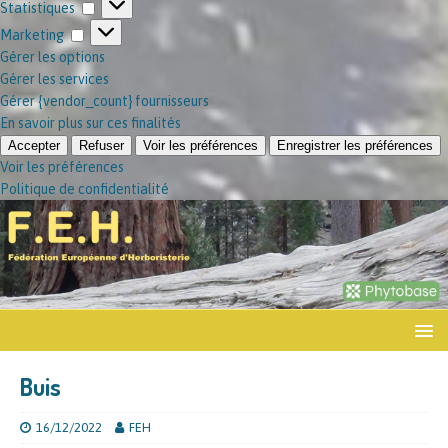
Statistiques
Marketing
Gérer les options
Gérer les services
Gérer {vendor_count} fournisseurs
En savoir plus sur ces finalités
Accepter
Refuser
Voir les préférences
Enregistrer les préférences
Voir les préférences
Politique de confidentialité
Buis
16/12/2022
FEH