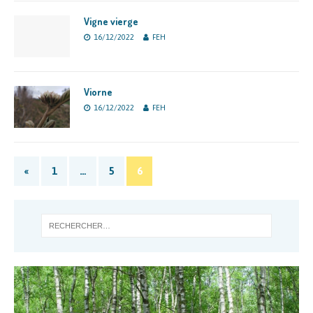
Vigne vierge
16/12/2022
FEH
Viorne
16/12/2022
FEH
«
1
…
5
6