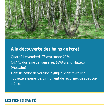
A la découverte des bains de forêt
Formation en gemmothérapie scientifique
Quand? Le vendredi 27 septembre 2024.
La thérapie par les bourgeons Cette formation en trois
Où? Au domaine de Farnières, 6698 Grand-Halleux
niveaux est animée par Philippe ANDRIANNE, auteur de
(Vielsalm)
l’ouvrage « Traité de gemmothérapie. Thérapeutique par
Dans un cadre de verdure idyllique, viens vivre une
les
[…]
nouvelle expérience, un moment de reconnexion avec toi-
même.
LES FICHES SANTÉ