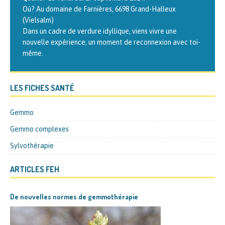
Où? Au domaine de Farnières, 6698 Grand-Halleux
niveaux est animée par Philippe ANDRIANNE, auteur de
(Vielsalm)
l’ouvrage « Traité de gemmothérapie. Thérapeutique par
Dans un cadre de verdure idyllique, viens vivre une
les
[…]
nouvelle expérience, un moment de reconnexion avec toi-
même.
LES FICHES SANTÉ
Gemmo
Gemmo complexes
Sylvothérapie
ARTICLES FEH
De nouvelles normes de gemmothérapie