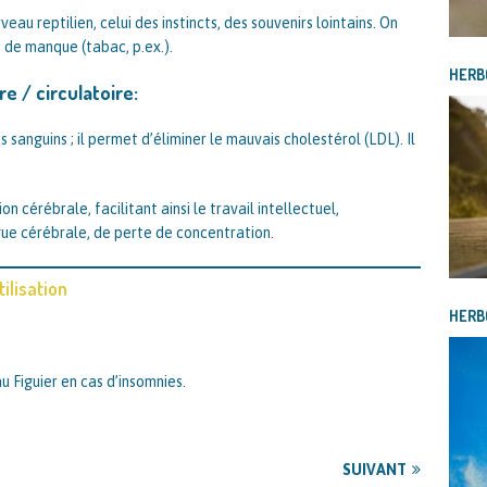
au reptilien, celui des instincts, des souvenirs lointains. On
t de manque (tabac, p.ex.).
HERBO
e / circulatoire:
 sanguins ; il permet d’éliminer le mauvais cholestérol (LDL). Il
n cérébrale, facilitant ainsi le travail intellectuel,
ue cérébrale, de perte de concentration.
ilisation
HERBO
u Figuier en cas d’insomnies.
SUIVANT