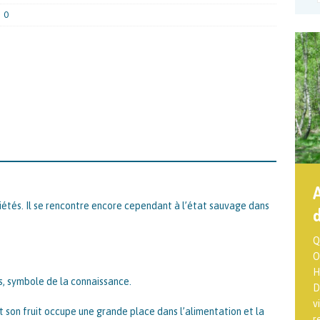
0
A
étés. Il se rencontre encore cependant à l’état sauvage dans
d
Q
L
O
f
H
P
s, symbole de la connaissance.
D
T
v
p
t son fruit occupe une grande place dans l’alimentation et la
r